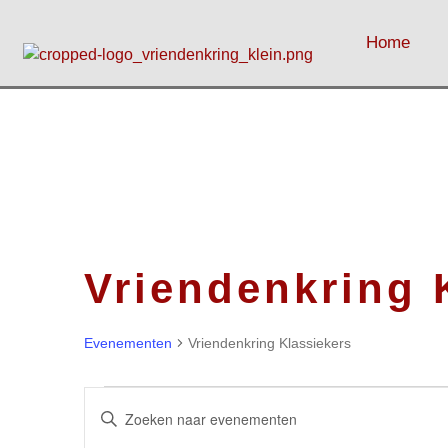
Home
Vriendenkring 
Evenementen
Vriendenkring Klassiekers
Evenementen
Vul
een
Zoeken
keyword