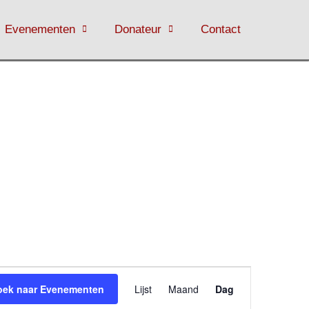
Evenementen
Donateur
Contact
Evenement
oek naar Evenementen
Lijst
Maand
Dag
weergaven